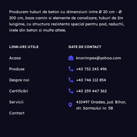
Producem tuburi de beton cu dimensiuni intre Ø 20 cm - Ø
200 cm, baze camin si elemente de canalizare, tuburi de 2m
lungime, cu structura rezistenta special pentru pod, reductii,
inele din beton si multe altele.
LINK-URI UTILE
DATE DE CONTACT
Acasa
knorimpex@yahoo.com
Produse
+40 752 243 496
Despre noi
+40 746 112 854
Certificări
+40 259 447 362
Servicii
410497 Oradea, jud. Bihor,
str. Santaului nr. 5B
Contact